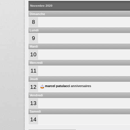
Novembre 2020
Dimanche
8
Lundi
9
Mardi
10
Mercredi
11
Jeudi
12
marcel patulacci
anniversaires
Vendredi
13
Samedi
14