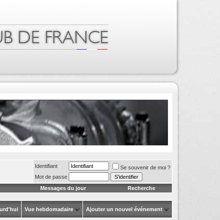
Identifiant
Se souvenir de moi ?
Mot de passe
Messages du jour
Recherche
urd'hui
Vue hebdomadaire
Ajouter un nouvel événement