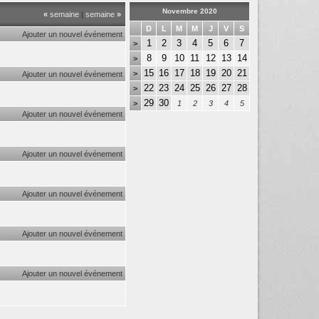
Novembre 2020
«
semaine
|
semaine
»
D
L
M
M
J
V
S
Ajouter un nouvel événement
1
2
3
4
5
6
7
>
8
9
10
11
12
13
14
>
15
16
17
18
19
20
21
>
Ajouter un nouvel événement
22
23
24
25
26
27
28
>
29
30
>
1
2
3
4
5
Ajouter un nouvel événement
Ajouter un nouvel événement
Ajouter un nouvel événement
Ajouter un nouvel événement
Ajouter un nouvel événement