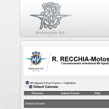
MV Agusta Forum France
>
Calendrier
Default Calendar
S'inscrire
Galerie Forum
FAQ
Default Calendar