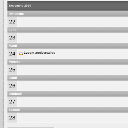
Novembre 2020
Dimanche
22
Lundi
23
Mardi
24
Lypom
anniversaires
Mercredi
25
Jeudi
26
Vendredi
27
Samedi
28