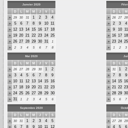
Janvier 2020
Févr
D
L
M
M
J
V
S
D
L
M
1
2
3
4
>
29
30
31
>
26
27
28
5
6
7
8
9
10
11
2
3
4
>
>
12
13
14
15
16
17
18
9
10
11
>
>
19
20
21
22
23
24
25
16
17
18
>
>
26
27
28
29
30
31
23
24
25
>
1
>
>
2
3
4
5
6
7
8
>
1
2
3
Mai 2020
Jui
D
L
M
M
J
V
S
D
L
M
1
2
1
2
>
26
27
28
29
30
>
31
3
4
5
6
7
8
9
7
8
9
>
>
10
11
12
13
14
15
16
14
15
16
>
>
17
18
19
20
21
22
23
21
22
23
>
>
24
25
26
27
28
29
30
28
29
30
>
>
31
>
1
2
3
4
5
6
>
5
6
7
Septembre 2020
Octo
D
L
M
M
J
V
S
D
L
M
1
2
3
4
5
>
30
31
>
27
28
29
6
7
8
9
10
11
12
4
5
6
>
>