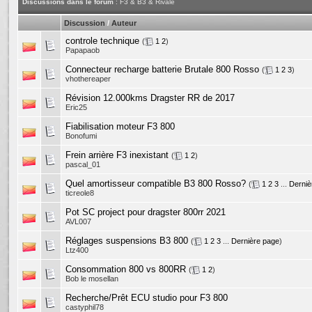
Discussions dans le forum
: F3 & B3 & Rivale
Discussion
/
Auteur
controle technique
(
1
2
)
Papapaob
Connecteur recharge batterie Brutale 800 Rosso
(
1
2
3
)
vhothereaper
Révision 12.000kms Dragster RR de 2017
Eric25
Fiabilisation moteur F3 800
Bonofumi
Frein arrière F3 inexistant
(
1
2
)
pascal_01
Quel amortisseur compatible B3 800 Rosso?
(
1
2
3
...
Derniè
ticreole8
Pot SC project pour dragster 800rr 2021
AVL007
Réglages suspensions B3 800
(
1
2
3
...
Dernière page
)
Ltz400
Consommation 800 vs 800RR
(
1
2
)
Bob le mosellan
Recherche/Prêt ECU studio pour F3 800
castyphil78