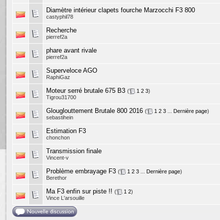
Diamètre intérieur clapets fourche Marzocchi F3 800
castyphil78
Recherche
pierref2a
phare avant rivale
pierref2a
Superveloce AGO
RaphiGaz
Moteur serré brutale 675 B3
(
1
2
3
)
Tigrou31700
Glouglouttement Brutale 800 2016
(
1
2
3
...
Dernière page
)
sebastihein
Estimation F3
chonchon
Transmission finale
Vincent-v
Problème embrayage F3
(
1
2
3
...
Dernière page
)
Berethor
Ma F3 enfin sur piste !!
(
1
2
)
Vince L'arsouille