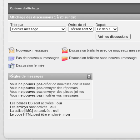
Options d'affichage
Affichage des discussions 1 à 20 sur 620
Trier par
Ordre de tri
Depuis
Nouveaux messages
Discussion brûlante avec de nouveaux messa
Pas de nouveaux messages.
Discussion brûlante sans nouveau message
Discussion fermée
Règles de messages
Vous
ne pouvez pas
créer de nouvelles discussions
Vous
ne pouvez pas
envoyer des réponses
Vous
ne pouvez pas
envoyer des pièces jointes
Vous
ne pouvez pas
modifier vos messages
Les
balises BB
sont activées :
oui
Les
smileys
sont activés :
oui
La
balise [IMG]
est activée :
oui
Le code HTML peut être employé :
non