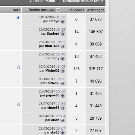
Outils du forum
Recherche dans ce forum
Dernier message
Note
Réponses
Affichages
10/01/2009
11h50
0
37 678
par
Tatayo
20/03/2023
15h38
14
146 607
par
Starlord
28/04/2020
10h32
4
39 869
par
filou1664
26/03/2020
19h48
13
87 493
par
beny
22/01/2019
16h05
126
315 717
par
Michel02
05/10/2017
12h36
7
40 096
par
Pac6230
25/09/2017
10h00
1
31 436
par
papyv60
23/07/2017
17h34
4
31 449
par
vince88
01/04/2015
21h04
5
28 759
par
arion
27/03/2015
16h07
2
27 607
par
sky13