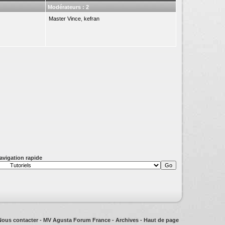
Modérateurs : 2
Master Vince
,
kefran
avigation rapide
Nous contacter
-
MV Agusta Forum France
-
Archives
-
Haut de page