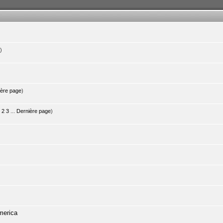
)
ière page
)
2
3
...
Dernière page
)
merica