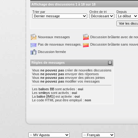
Affichage des discussions 1 à 18 sur 18
Trier par
Ordre de tri
Depuis
Nouveaux messages
Discussion brûlante avec de 
Pas de nouveaux messages.
Discussion brûlante sans nou
Discussion fermée
Règles de messages
Vous
ne pouvez pas
créer de nouvelles discussions
Vous
ne pouvez pas
envoyer des réponses
Vous
ne pouvez pas
envoyer des pièces jointes
Vous
ne pouvez pas
modifier vos messages
Les
balises BB
sont activées :
oui
Les
smileys
sont activés :
oui
La
balise [IMG]
est activée :
oui
Le code HTML peut être employé :
non