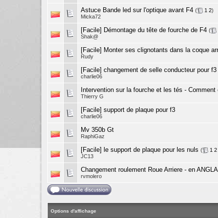
Astuce Bande led sur l'optique avant F4
(
1
2
)
Micka72
[Facile] Démontage du tête de fourche de F4
(
Shak@
[Facile] Monter ses clignotants dans la coque ar
Rudy
[Facile] changement de selle conducteur pour f3
charlie06
Intervention sur la fourche et les tés - Comment
Thierry G
[Facile] support de plaque pour f3
charlie06
Mv 350b Gt
RaphiGaz
[Facile] le support de plaque pour les nuls
(
1
2
JC13
Changement roulement Roue Arriere - en ANGLAI
rvmolero
Options d'affichage