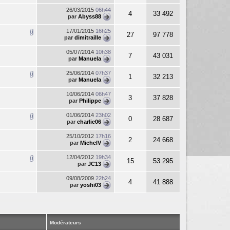
26/03/2015
06h44
4
33 492
par
Abyss88
17/01/2015
16h25
27
97 778
par
dimitraille
05/07/2014
10h38
7
43 031
par
Manuela
25/06/2014
07h37
1
32 213
par
Manuela
10/06/2014
06h47
3
37 828
par
Philippe
01/06/2014
23h02
0
28 687
par
charlie06
25/10/2012
17h16
2
24 668
par
MichelV
12/04/2012
19h34
15
53 295
par
JC13
09/08/2009
22h24
4
41 888
par
yoshi03
Modérateurs