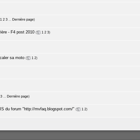
1
2
3
...
Dernière page
)
rière - F4 post 2010
(
1
2
3
)
 caler sa moto
(
1
2
)
3
...
Dernière page
)
S du forum "http://mvfaq.blogspot.com/"
(
1
2
)