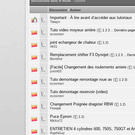
Discussions dans le forum
: Tutoriels
Discussion
/
Auteur
Important :
À lire avant d’accéder aux tutoriaux
Tatayo
Tuto video moyeux arrière
(
1
2
3
...
Dernière page
ecosmeri
joint echangeur de chaleur
(
1
2
)
rik51
Remplacement shifter F3 Dynojet
(
1
2
3
...
Dern
Berethor
[Facile] Changement des roulements arriere
(
1
yoshi03
Tuto demontage remontage roue av
(
1
2
3
)
ecosmeri
Tuto demontage reservoir (video)
ecosmeri
Changement Poignée dragster RBW
(
1
2
)
Flowjak
Puce Eprom
(
1
2
)
Micka72
ENTRETIEN 4 cylindres 600, 750S, 750GT et A
RaphiGaz