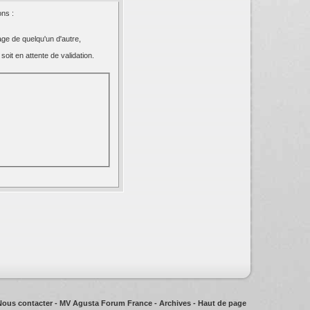
ns :
ge de quelqu'un d'autre,
oit en attente de validation.
Nous contacter
-
MV Agusta Forum France
-
Archives
-
Haut de page