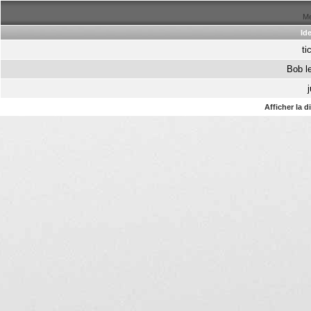
Me
Ide
ti
Bob l
Afficher la 