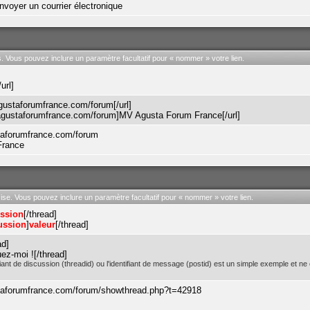
envoyer un courrier électronique
rs. Vous pouvez inclure un paramètre facultatif pour « nommer » votre lien.
/url]
gustaforumfrance.com/forum[/url]
agustaforumfrance.com/forum]MV Agusta Forum France[/url]
taforumfrance.com/forum
France
cise. Vous pouvez inclure un paramètre facultatif pour « nommer » votre lien.
ussion
[/thread]
ussion
]
valeur
[/thread]
ad]
ez-moi ![/thread]
tifiant de discussion (threadid) ou l'identifiant de message (postid) est un simple exemple e
taforumfrance.com/forum/showthread.php?t=42918