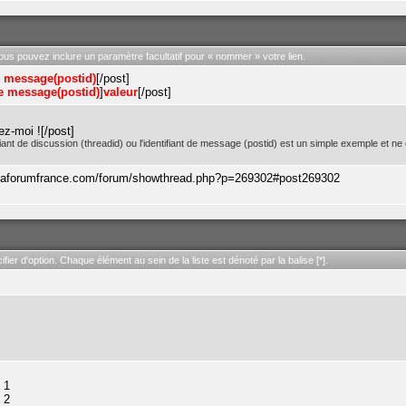
ous pouvez inclure un paramètre facultatif pour « nommer » votre lien.
de message(postid)
[/post]
de message(postid)
]
valeur
[/post]
z-moi ![/post]
tifiant de discussion (threadid) ou l'identifiant de message (postid) est un simple exemple e
taforumfrance.com/forum/showthread.php?p=269302#post269302
ier d'option. Chaque élément au sein de la liste est dénoté par la balise [*].
e 1
e 2