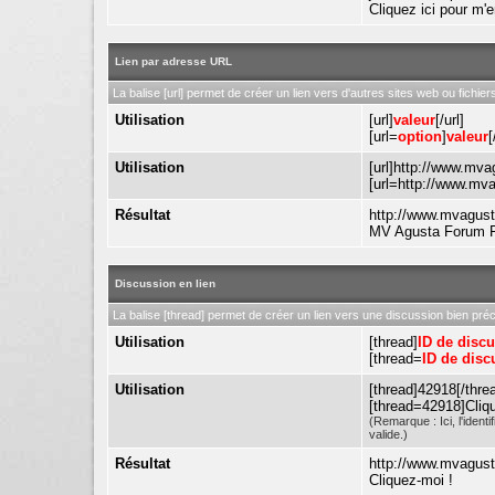
Cliquez ici pour m'
Lien par adresse URL
La balise [url] permet de créer un lien vers d'autres sites web ou fichie
Utilisation
[url]
valeur
[/url]
[url=
option
]
valeur
[
Utilisation
[url]http://www.mva
[url=http://www.mv
Résultat
http://www.mvagus
MV Agusta Forum 
Discussion en lien
La balise [thread] permet de créer un lien vers une discussion bien pré
Utilisation
[thread]
ID de disc
[thread=
ID de disc
Utilisation
[thread]42918[/thre
[thread=42918]Cliqu
(Remarque : Ici, l'iden
valide.)
Résultat
http://www.mvagus
Cliquez-moi !