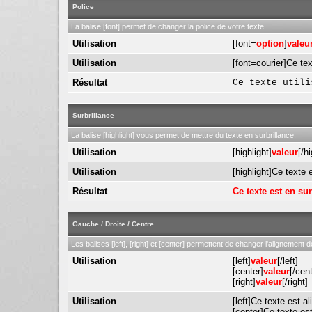
Police
La balise [font] permet de changer la police de votre texte.
Utilisation
[font=
option
]
valeu
Utilisation
[font=courier]Ce text
Résultat
Ce texte utili
Surbrillance
La balise [highlight] vous permet de mettre du texte en surbrillance.
Utilisation
[highlight]
valeur
[/hi
Utilisation
[highlight]Ce texte e
Résultat
Ce texte est en sur
Gauche / Droite / Centre
Les balises [left], [right] et [center] permettent de changer l'alignement d
Utilisation
[left]
valeur
[/left]
[center]
valeur
[/cent
[right]
valeur
[/right]
Utilisation
[left]Ce texte est al
[center]Ce texte est