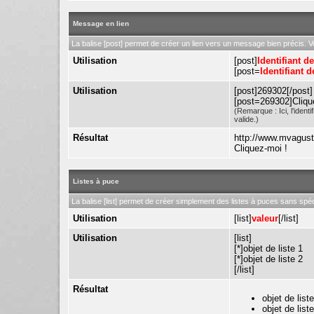
Message en lien
La balise [post] permet de créer un lien vers un message bien précis. V
Utilisation
[post]
Identifiant 
[post=
Identifiant 
Utilisation
[post]269302[/post]
[post=269302]Clique
(Remarque : Ici, l'iden
valide.)
Résultat
http://www.mvagus
Cliquez-moi !
Listes à puce
La balise [list] permet de créer simplement des listes à puces sans spécif
Utilisation
[list]
valeur
[/list]
Utilisation
[list]
[*]objet de liste 1
[*]objet de liste 2
[/list]
Résultat
objet de list
objet de list