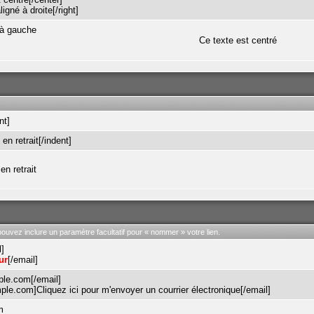
ligné à droite[/right]
 à gauche
Ce texte est centré
nt]
en retrait[/indent]
en retrait
pouvez inclure un paramètre facultatif pour « nommer » votre lien.
l]
ur
[/email]
le.com[/email]
e.com]Cliquez ici pour m'envoyer un courrier électronique[/email]
m