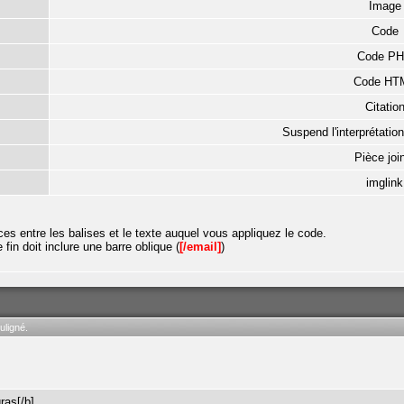
Image
Code
Code P
Code HT
Citatio
Suspend l'interprétatio
Pièce joi
imglink
ces entre les balises et le texte auquel vous appliquez le code.
e fin doit inclure une barre oblique (
[/email]
)
uligné.
ras[/b]