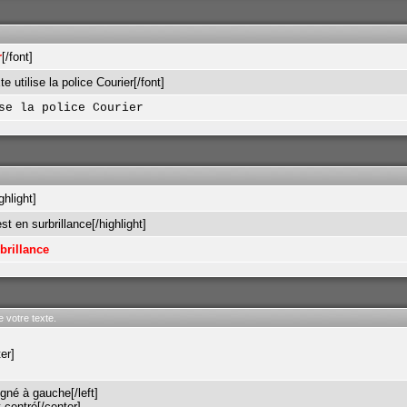
r
[/font]
e utilise la police Courier[/font]
se la police Courier
ghlight]
st en surbrillance[/highlight]
brillance
e votre texte.
er]
igné à gauche[/left]
 centré[/center]