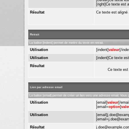
[right]Ce texte est a
Résultat
Ce texte est aligné
Retrait
La balise [indent] permet de mettre du texte en retrait.
Utilisation
[indent]
valeur
[/inde
Utilisation
[indent]Ce texte est 
Résultat
Ce texte est 
Lien par adresse email
La balise [email] permet de créer un lien vers une adresse email. Vous 
Utilisation
[email]
valeur
[/emai
[email=
option
]
vale
Utilisation
[email]j.doe@examp
[email=j.doe@exampl
Résultat
j.doe@example.co