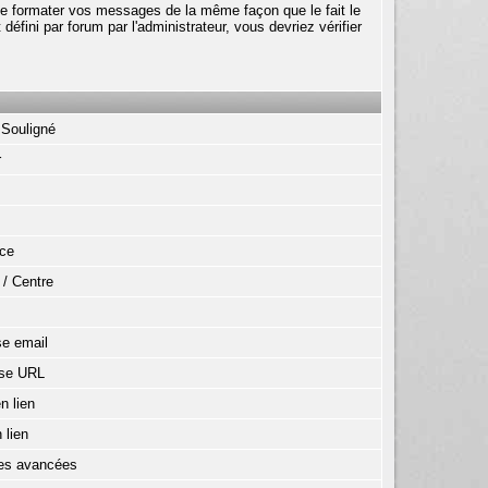
 de formater vos messages de la même façon que le fait le
fini par forum par l'administrateur, vous devriez vérifier
/ Souligné
r
nce
 / Centre
se email
sse URL
n lien
 lien
tes avancées