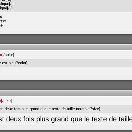
lique[/i]
igné[/u]
as
ique
né
ur
[/color]
 est bleu[/color]
r
[/size]
t deux fois plus grand que le texte de taille normale[/size]
t deux fois plus grand que le texte de tail