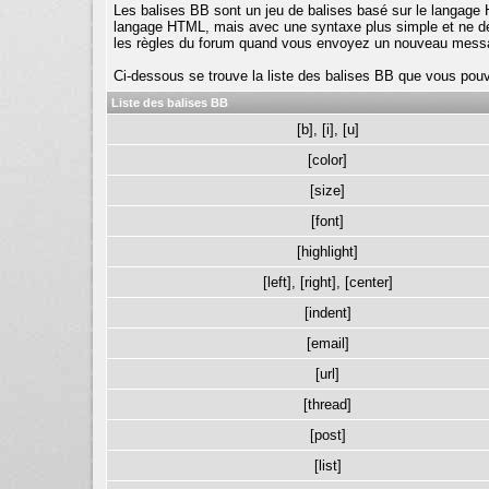
Les balises BB sont un jeu de balises basé sur le langage 
langage HTML, mais avec une syntaxe plus simple et ne défor
les règles du forum quand vous envoyez un nouveau mess
Ci-dessous se trouve la liste des balises BB que vous pou
Liste des balises BB
[b]
,
[i]
,
[u]
[color]
[size]
[font]
[highlight]
[left]
,
[right]
,
[center]
[indent]
[email]
[url]
[thread]
[post]
[list]