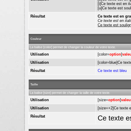
[i]Ce texte est en ita
[u]Ce texte est soul
Résultat
Ce texte est en gr
Ce texte est en ital
Ce texte est soulig
Couleur
La balise [color] permet de changer la couleur de votre texte.
Utilisation
[color=
option
]
vale
Utilisation
[color=blue]Ce texte
Résultat
Ce texte est bleu
Taille
La balise [size] permet de changer la taille de votre texte.
Utilisation
[size=
option
]
valeu
Utilisation
[size=+2]Ce texte es
Résultat
Ce texte es