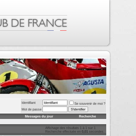
Identifiant
Se souvenir de moi ?
Mot de passe
Messages du jour
Recherche
Affichage des résultats 1 à 1 sur 1
Recherche effectuée en
0,01
secondes.