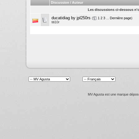
Discussion / Auteur
Les discussions ci-dessous n'o
ducatidiag by jpl250rs
(
1
2
3
...
Dernière page
)
titi10r
MV Agusta est une marque déposée