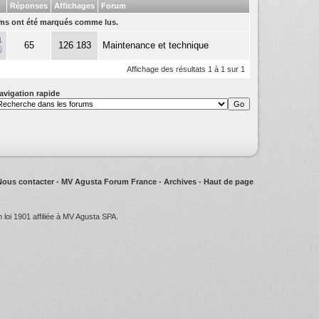
Réponses
Affichages
Forum
rums ont été marqués comme lus.
1
65
126 183
Maintenance et technique
Affichage des résultats 1 à 1 sur 1
avigation rapide
Nous contacter
-
MV Agusta Forum France
-
Archives
-
Haut de page
oi 1901 affiliée à MV Agusta SPA.