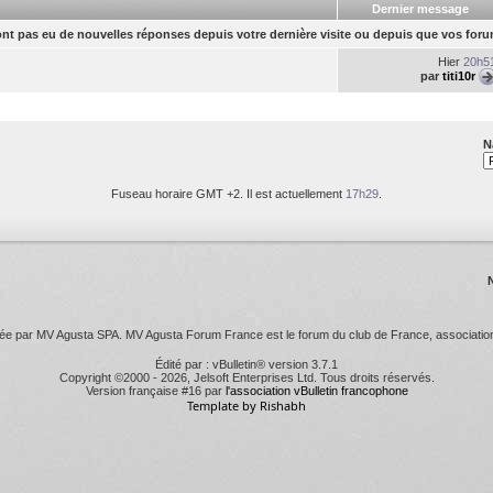
Dernier message
nt pas eu de nouvelles réponses depuis votre dernière visite ou depuis que vos fo
Hier
20h5
par
titi10r
N
Fuseau horaire GMT +2. Il est actuellement
17h29
.
 par MV Agusta SPA. MV Agusta Forum France est le forum du club de France, association l
Édité par : vBulletin® version 3.7.1
Copyright ©2000 - 2026, Jelsoft Enterprises Ltd. Tous droits réservés.
Version française #16 par
l'association vBulletin francophone
Template by Rishabh