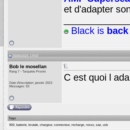
et d'adapter so
____________
Black
is
back
25/04/2023, 17h37
Bob le mosellan
Rang 7 - Tarquinio Provini
C est quoi l ad
Date d'inscription: janvier 2023
Messages: 63
Tags
800
,
batterie
,
brutale
,
chargeur
,
connecteur
,
recharge
,
rosso
,
sae
,
usb