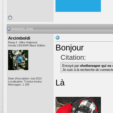
25/04/2023, 11h01
Arcimboldi
Rang 4 - Mike Hailwood
Bonjour
Honda CB1000R Black Edition
Citation:
Envoyé par
vhothereaper qui ne 
Je suis à la recherche du connecteu
Date d'inscription: mai 2013
Là
Localisation: Treuka-treuka
Messages: 1 185