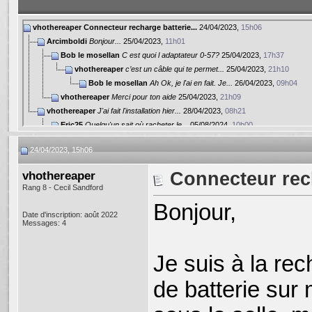
vhothereaper
Connecteur recharge batterie...
24/04/2023,
15h06
Arcimboldi
Bonjour...
25/04/2023,
11h01
Bob le mosellan
C est quoi l adaptateur 0-57?
25/04/2023,
17h37
vhothereaper
c’est un câble qui te permet...
25/04/2023,
21h10
Bob le mosellan
Ah Ok, je l'ai en fait. Je...
26/04/2023,
09h04
vhothereaper
Merci pour ton aide
25/04/2023,
21h09
vhothereaper
J'ai fait l'installation hier...
28/04/2023,
08h21
Eric25
Quelqu'un sait où racheter le...
05/08/2024,
10h00
Eric25
Une idée ?
01/07/2025,
17h01
24/04/2023, 15h06
vhothereaper
Connecteur rec
Rang 8 - Cecil Sandford
Bonjour,
Date d'inscription: août 2022
Messages: 4
Je suis à la re
de batterie sur