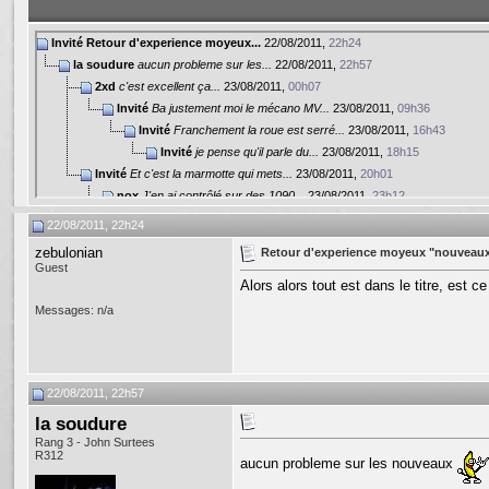
Invité
Retour d'experience moyeux...
22/08/2011,
22h24
la soudure
aucun probleme sur les...
22/08/2011,
22h57
2xd
c'est excellent ça...
23/08/2011,
00h07
Invité
Ba justement moi le mécano MV...
23/08/2011,
09h36
Invité
Franchement la roue est serré...
23/08/2011,
16h43
Invité
je pense qu'il parle du...
23/08/2011,
18h15
Invité
Et c'est la marmotte qui mets...
23/08/2011,
20h01
nox
J'en ai contrôlé sur des 1090...
23/08/2011,
23h12
Invité
Excellent, merci beaucoup!!
24/08/2011,
20h59
22/08/2011, 22h24
Plus de réponses en dessous de la profondeur actuelle...
zebulonian
Retour d'experience moyeux "nouveau
Guest
Alors alors tout est dans le titre, est 
Messages: n/a
22/08/2011, 22h57
la soudure
Rang 3 - John Surtees
R312
aucun probleme sur les nouveaux