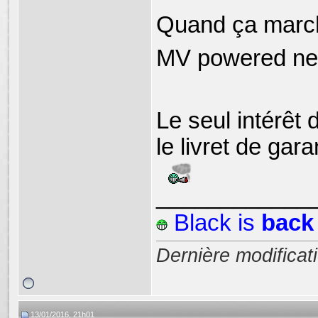
Quand ça march
MV powered n
Le seul intérêt 
le livret de gar
____________
Black
is
back
Dernière modificat
13/01/2016, 21h01