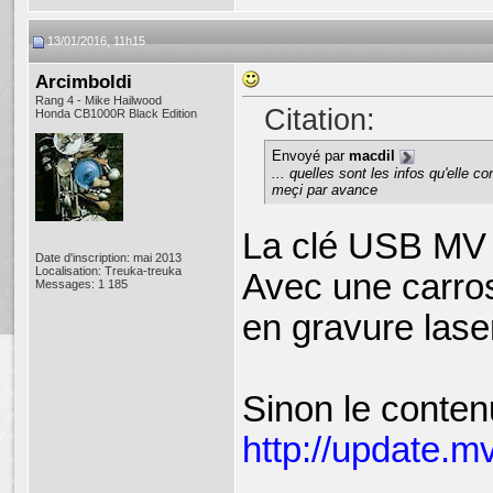
13/01/2016, 11h15
Arcimboldi
Rang 4 - Mike Hailwood
Citation:
Honda CB1000R Black Edition
Envoyé par
macdil
... quelles sont les infos qu'elle co
meçi par avance
La clé USB MV 
Date d'inscription: mai 2013
Localisation: Treuka-treuka
Avec une carros
Messages: 1 185
en gravure lase
Sinon le contenu
http://update.m