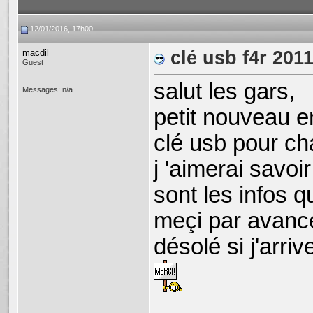
12/01/2016, 17h00
macdil
clé usb f4r 201
Guest
salut les gars,
Messages: n/a
petit nouveau en
clé usb pour ch
j 'aimerai savoi
sont les infos qu
meçi par avanc
désolé si j'arri