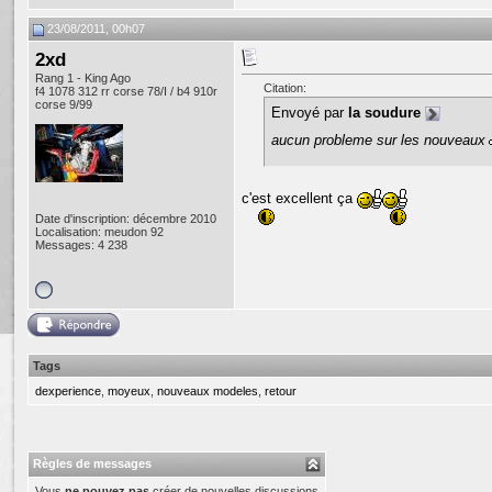
23/08/2011, 00h07
2xd
Rang 1 - King Ago
Citation:
f4 1078 312 rr corse 78/I / b4 910r
corse 9/99
Envoyé par
la soudure
aucun probleme sur les nouveaux
c'est excellent ça
Date d'inscription: décembre 2010
Localisation: meudon 92
Messages: 4 238
Tags
dexperience
,
moyeux
,
nouveaux modeles
,
retour
Règles de messages
Vous
ne pouvez pas
créer de nouvelles discussions