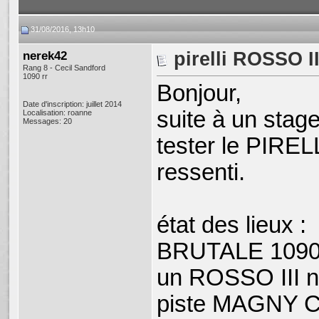
31/08/2016, 13h10
nerek42
pirelli ROSSO II
Rang 8 - Cecil Sandford
1090 rr
Bonjour,
Date d'inscription: juillet 2014
suite à un stag
Localisation: roanne
Messages: 20
tester le PIREL
ressenti.
état des lieux :
BRUTALE 1090R
un ROSSO III neu
piste MAGNY C