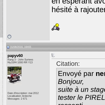
en espérant avo
hésité à rajout
31/08/2016, 16h55
papyv60
Rang 3 - John Surtees
Citation:
f4y10/f4 1000 RR Y13
Envoyé par
ne
Bonjour,
suite à un sta
Date d'inscription: mai 2012
tester le PIREL
Localisation: Ardeche
Messages: 2 671