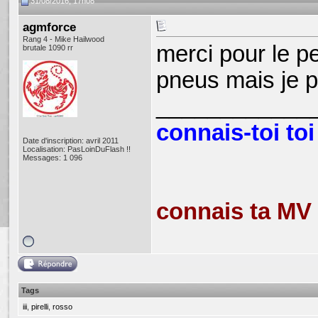
31/08/2016, 17h08
agmforce
Rang 4 - Mike Hailwood
merci pour le p
brutale 1090 rr
pneus mais je 
____________
connais-toi toi
Date d'inscription: avril 2011
Localisation: PasLoinDuFlash !!
Messages: 1 096
connais ta MV e
Tags
iii
,
pirelli
,
rosso