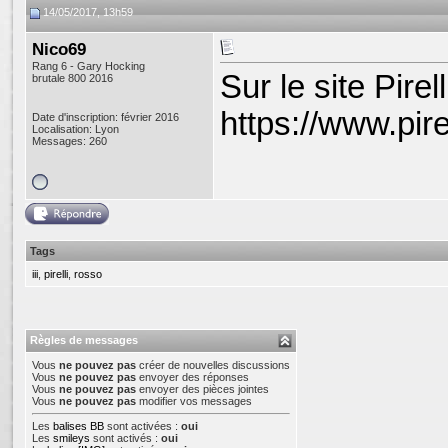
14/05/2017, 13h59
Nico69
Rang 6 - Gary Hocking
Sur le site Pire
brutale 800 2016
https://www.pire
Date d'inscription: février 2016
Localisation: Lyon
Messages: 260
Tags
iii
,
pirelli
,
rosso
Règles de messages
Vous
ne pouvez pas
créer de nouvelles discussions
Vous
ne pouvez pas
envoyer des réponses
Vous
ne pouvez pas
envoyer des pièces jointes
Vous
ne pouvez pas
modifier vos messages
Les
balises BB
sont activées :
oui
Les
smileys
sont activés :
oui