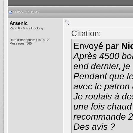
14/05/2017, 11h12
Arsenic
Rang 6 - Gary Hocking
Citation:
Date d'inscription: juin 2012
Envoyé par
Ni
Messages: 365
Après 4500 bor
end dernier, je
Pendant que le 
avec le patron
Je roulais à d
une fois chaud 
recommande 2/
Des avis ?