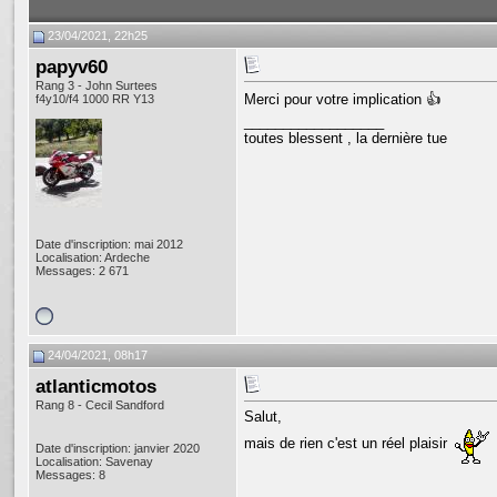
23/04/2021, 22h25
papyv60
Rang 3 - John Surtees
Merci pour votre implication 👍
f4y10/f4 1000 RR Y13
__________________
toutes blessent , la dernière tue
Date d'inscription: mai 2012
Localisation: Ardeche
Messages: 2 671
24/04/2021, 08h17
atlanticmotos
Rang 8 - Cecil Sandford
Salut,
mais de rien c'est un réel plaisir
Date d'inscription: janvier 2020
Localisation: Savenay
Messages: 8