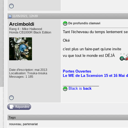
11/05/2021, 12h39
Arcimboldi
De profundis clamavi
Rang 4 - Mike Hailwood
Tant l'écheveau du temps lentement se 
Honda CB1000R Black Edition
Oké
c'est plus un faire-part qu'une invite
vu que tout le monde est DÉJÀ
Date d'inscription: mai 2013
Portes Ouvertes
Localisation: Treuka-treuka
Le WE de La Scension 15 et 16 Mai d
Messages: 1 185
__________________
Black
is
back
Tags
nouveau
,
partenariat