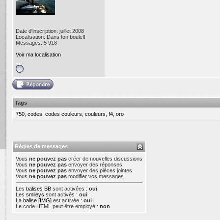
Date d'inscription: juillet 2008
Localisation: Dans ton boule!!
Messages: 5 918
Voir ma localisation
Tags
750
,
codes
,
codes couleurs
,
couleurs
,
f4
,
oro
Règles de messages
Vous
ne pouvez pas
créer de nouvelles discussions
Vous
ne pouvez pas
envoyer des réponses
Vous
ne pouvez pas
envoyer des pièces jointes
Vous
ne pouvez pas
modifier vos messages
Les
balises BB
sont activées :
oui
Les
smileys
sont activés :
oui
La
balise [IMG]
est activée :
oui
Le code HTML peut être employé :
non