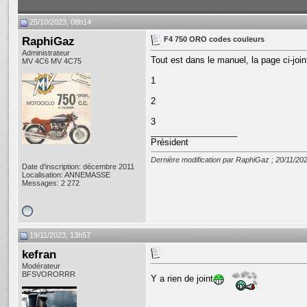
25/10/2023, 08h14
RaphiGaz
F4 750 ORO codes couleurs
Administrateur
Tout est dans le manuel, la page ci-join
MV 4C6 MV 4C75
1
2
3
__________________
Président
Dernière modification par RaphiGaz ; 20/11/20
Date d'inscription: décembre 2011
Localisation: ANNEMASSE
Messages: 2 272
19/11/2023, 13h57
kefran
Modérateur
BFSVORORRR
Y a rien de joint