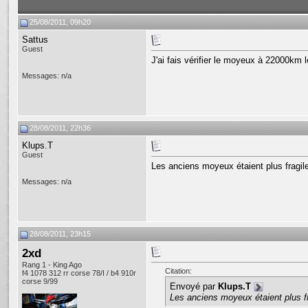
25/08/2011, 09h20
Sattus
Guest
J'ai fais vérifier le moyeux à 22000km 
Messages: n/a
28/08/2011, 22h36
Klups.T
Guest
Les anciens moyeux étaient plus fragil
Messages: n/a
28/08/2011, 23h15
2xd
Rang 1 - King Ago
Citation:
f4 1078 312 rr corse 78/I / b4 910r
corse 9/99
Envoyé par
Klups.T
Les anciens moyeux étaient plus f