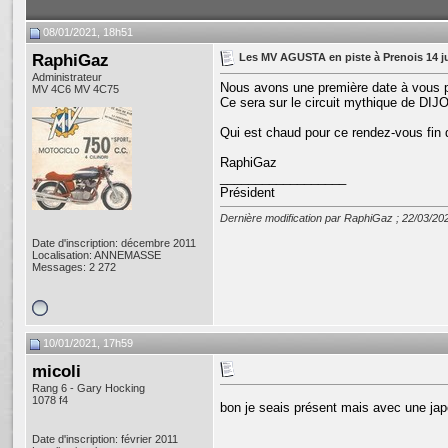
08/01/2021, 18h51
RaphiGaz
Les MV AGUSTA en piste à Prenois 14 j
Administrateur
Nous avons une première date à vous 
MV 4C6 MV 4C75
Ce sera sur le circuit mythique de DIJ
Qui est chaud pour ce rendez-vous fin
RaphiGaz
__________________
Président
Dernière modification par RaphiGaz ; 22/03/20
Date d'inscription: décembre 2011
Localisation: ANNEMASSE
Messages: 2 272
10/01/2021, 17h59
micoli
Rang 6 - Gary Hocking
1078 f4
bon je seais présent mais avec une jap
Date d'inscription: février 2011