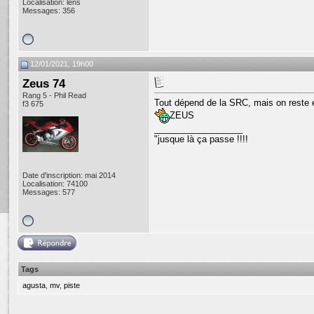
Localisation: lens
Messages: 356
12/01/2021, 19h00
Zeus 74
Rang 5 - Phil Read
Tout dépend de la SRC, mais on reste 
f3 675
ZEUS
__________________
"jusque là ça passe !!!!
Date d'inscription: mai 2014
Localisation: 74100
Messages: 577
Tags
agusta
,
mv
,
piste