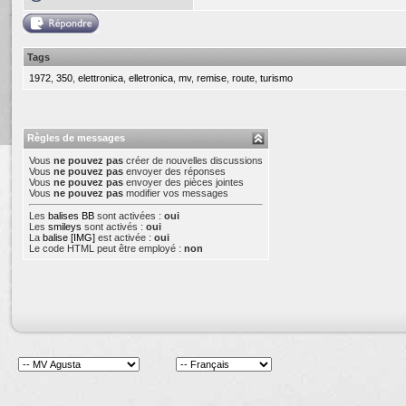
Tags
1972
,
350
,
elettronica
,
elletronica
,
mv
,
remise
,
route
,
turismo
Règles de messages
Vous
ne pouvez pas
créer de nouvelles discussions
Vous
ne pouvez pas
envoyer des réponses
Vous
ne pouvez pas
envoyer des pièces jointes
Vous
ne pouvez pas
modifier vos messages
Les
balises BB
sont activées :
oui
Les
smileys
sont activés :
oui
La
balise [IMG]
est activée :
oui
Le code HTML peut être employé :
non