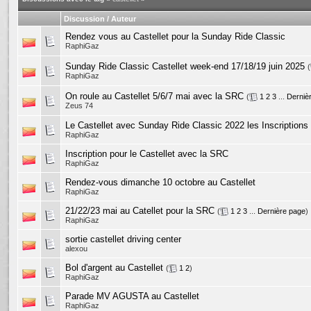
Discussion / Auteur
Rendez vous au Castellet pour la Sunday Ride Classic
RaphiGaz
Sunday Ride Classic Castellet week-end 17/18/19 juin 2025
(
RaphiGaz
On roule au Castellet 5/6/7 mai avec la SRC
(
1
2
3
...
Derniè
Zeus 74
Le Castellet avec Sunday Ride Classic 2022 les Inscriptions
RaphiGaz
Inscription pour le Castellet avec la SRC
RaphiGaz
Rendez-vous dimanche 10 octobre au Castellet
RaphiGaz
21/22/23 mai au Catellet pour la SRC
(
1
2
3
...
Dernière page
)
RaphiGaz
sortie castellet driving center
alexou
Bol d'argent au Castellet
(
1
2
)
RaphiGaz
Parade MV AGUSTA au Castellet
RaphiGaz