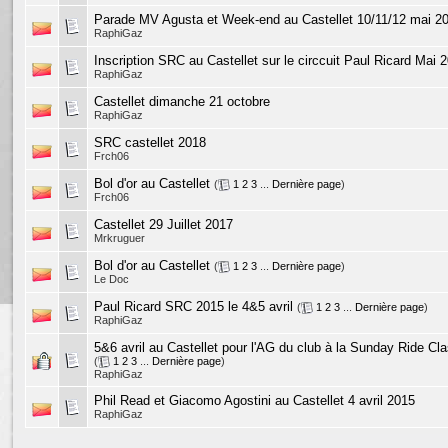
Parade MV Agusta et Week-end au Castellet 10/11/12 mai 2
RaphiGaz
Inscription SRC au Castellet sur le circcuit Paul Ricard Mai 
RaphiGaz
Castellet dimanche 21 octobre
RaphiGaz
SRC castellet 2018
Frch06
Bol d'or au Castellet
(
1
2
3
...
Dernière page
)
Frch06
Castellet 29 Juillet 2017
Mrkruguer
Bol d'or au Castellet
(
1
2
3
...
Dernière page
)
Le Doc
Paul Ricard SRC 2015 le 4&5 avril
(
1
2
3
...
Dernière page
)
RaphiGaz
5&6 avril au Castellet pour l'AG du club à la Sunday Ride C
(
1
2
3
...
Dernière page
)
RaphiGaz
Phil Read et Giacomo Agostini au Castellet 4 avril 2015
RaphiGaz