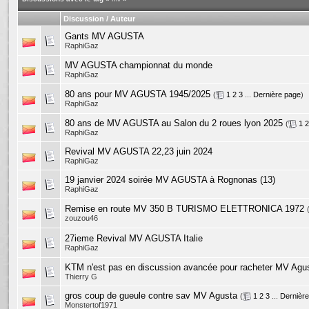
Discussion / Auteur
Gants MV AGUSTA
RaphiGaz
MV AGUSTA championnat du monde
RaphiGaz
80 ans pour MV AGUSTA 1945/2025
(
1
2
3
...
Dernière page
)
RaphiGaz
80 ans de MV AGUSTA au Salon du 2 roues lyon 2025
(
1
2
RaphiGaz
Revival MV AGUSTA 22,23 juin 2024
RaphiGaz
19 janvier 2024 soirée MV AGUSTA à Rognonas (13)
RaphiGaz
Remise en route MV 350 B TURISMO ELETTRONICA 1972
zouzou46
27ieme Revival MV AGUSTA Italie
RaphiGaz
KTM n'est pas en discussion avancée pour racheter MV Agu
Thierry G
gros coup de gueule contre sav MV Agusta
(
1
2
3
...
Dernièr
Monstertof1971