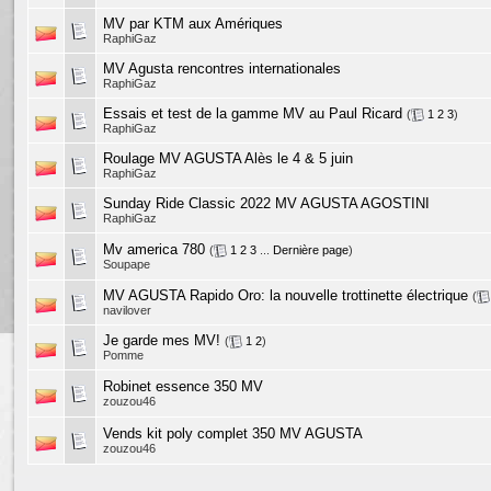
MV par KTM aux Amériques
RaphiGaz
MV Agusta rencontres internationales
RaphiGaz
Essais et test de la gamme MV au Paul Ricard
(
1
2
3
)
RaphiGaz
Roulage MV AGUSTA Alès le 4 & 5 juin
RaphiGaz
Sunday Ride Classic 2022 MV AGUSTA AGOSTINI
RaphiGaz
Mv america 780
(
1
2
3
...
Dernière page
)
Soupape
MV AGUSTA Rapido Oro: la nouvelle trottinette électrique
(
navilover
Je garde mes MV!
(
1
2
)
Pomme
Robinet essence 350 MV
zouzou46
Vends kit poly complet 350 MV AGUSTA
zouzou46