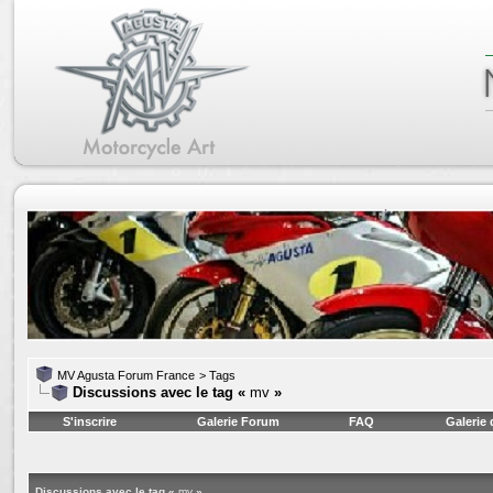
MV Agusta Forum France
>
Tags
Discussions avec le tag «
mv
»
S'inscrire
Galerie Forum
FAQ
Galerie
Discussions avec le tag «
mv
»