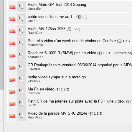
Vidéo Moto GP Test 2014 Sepang
dimitraille
petite video d'une mv au TT
(
1
2
)
alexfrn
Vidéo MV 175ss 1953
(
1
2
3
)
RaphiGaz
Petit clip vidéo d'un week-end de virolos en Corrèze
(
1
2
3
.
MotoVirolo
Roadster S 1000 R (BMW) pris en vidéo
(
1
2
3
...
Dernière pa
scarabe77
CR Roulage Issoire vendredi 06/06/2014 organisé par la MDM
FilRed04
petite video sympa sur la moto gp
kiki86530
Ma F4 en video
(
1
2
3
)
maxcleo
Petit CR de ma journée sur piste avec la F3 + une video.
(
rom91
Video de la parade MV SRC 2014e
(
1
2
3
)
RaphiGaz