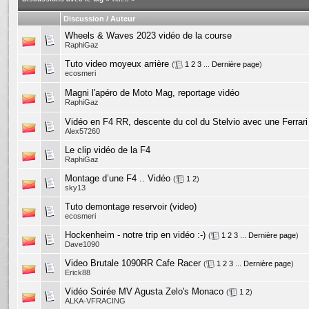
Discussion / Auteur
Wheels & Waves 2023 vidéo de la course
RaphiGaz
Tuto video moyeux arrière
(
1
2
3
...
Dernière page
)
ecosmeri
Magni l'apéro de Moto Mag, reportage vidéo
RaphiGaz
Vidéo en F4 RR, descente du col du Stelvio avec une Ferrari 
Alex57260
Le clip vidéo de la F4
RaphiGaz
Montage d’une F4 .. Vidéo
(
1
2
)
sky13
Tuto demontage reservoir (video)
ecosmeri
Hockenheim - notre trip en vidéo :-)
(
1
2
3
...
Dernière page
)
Dave1090
Video Brutale 1090RR Cafe Racer
(
1
2
3
...
Dernière page
)
Erick88
Vidéo Soirée MV Agusta Zelo's Monaco
(
1
2
)
ALKA-VFRACING