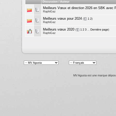
Discussion / Auteur
Meilleurs Vœux et direction 2026 en SBK avec
RaphiGaz
Meilleurs vœux pour 2024
(
1
2
)
RaphiGaz
Meilleurs vœux 2020
(
1
2
3
...
Dernière page
)
RaphiGaz
MV Agusta est une marque déposée