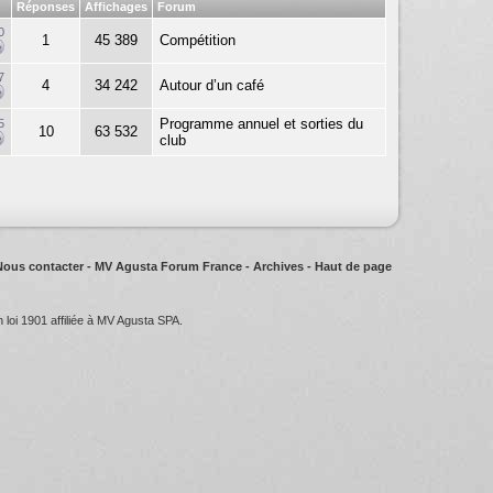
Réponses
Affichages
Forum
0
1
45 389
Compétition
7
4
34 242
Autour d’un café
Programme annuel et sorties du
5
10
63 532
club
Nous contacter
-
MV Agusta Forum France
-
Archives
-
Haut de page
oi 1901 affiliée à MV Agusta SPA.