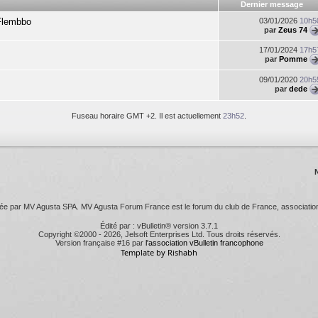
Dernier message
 Flembbo
03/01/2026
10h5
par
Zeus 74
17/01/2024
17h5
par
Pomme
09/01/2020
20h5
par
dede
Fuseau horaire GMT +2. Il est actuellement
23h52
.
 par MV Agusta SPA. MV Agusta Forum France est le forum du club de France, association l
Édité par : vBulletin® version 3.7.1
Copyright ©2000 - 2026, Jelsoft Enterprises Ltd. Tous droits réservés.
Version française #16 par
l'association vBulletin francophone
Template by Rishabh