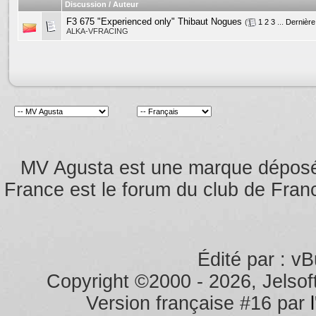
Discussion / Auteur
F3 675 "Experienced only" Thibaut Nogues
(
1
2
3
...
Dernière
ALKA-VFRACING
MV Agusta est une marque dépos
France est le forum du club de Franc
Édité par : vB
Copyright ©2000 - 2026, Jelsoft
Version française #16 par