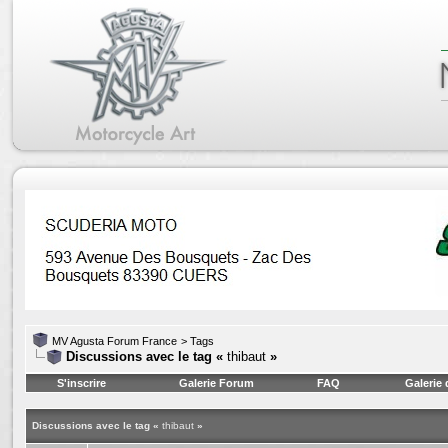
MV Agusta Forum France
>
Tags
Discussions avec le tag «
thibaut
»
S'inscrire
Galerie Forum
FAQ
Galerie
Discussions avec le tag «
thibaut
»