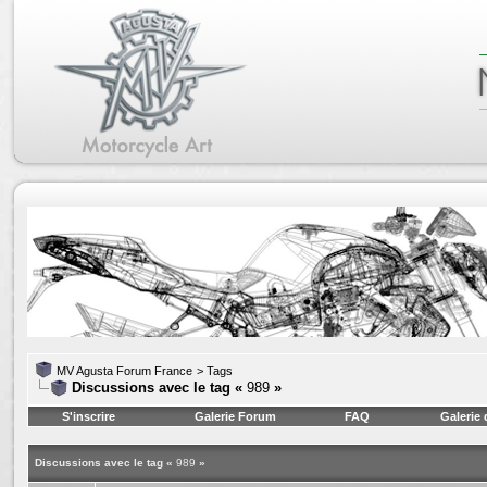
MV Agusta Forum France
>
Tags
Discussions avec le tag «
989
»
S'inscrire
Galerie Forum
FAQ
Galerie
Discussions avec le tag «
989
»