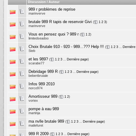
Discussion / Auteur
989 r problèmes de reprise
marinverve
brutale 989 R tapis de reservoir Givi
(
1
2
3
)
marinverve
Vous en pensez quoi ? 989 r
(
1
2
)
limitedseadoo
Choix Brutale 910 - 920 - 989...??? Help !!!
(
1
2
3
...
Dernière
Steb
et les 989?
(
1
2
3
...
Dernière page
)
scarabe77
Debridage 989 R
(
1
2
3
...
Dernière page
)
bebertbrutale
Infos 989 2010
norco974
Amortisseur 989
(
1
2
)
vortex
pompe à eau 989
martinja
ma nvlle brutale 989
(
1
2
3
...
Dernière page
)
matlefuret
989 R 2009
(
1
2
3
...
Dernière page
)