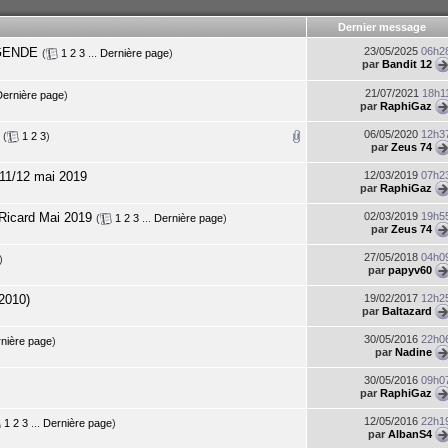
Dernier message
EGENDE
23/05/2025
06h2
(
1
2
3
...
Dernière page
)
par
Bandit 12
21/07/2021
18h1
Dernière page
)
par
RaphiGaz
06/05/2020
12h3
(
1
2
3
)
par
Zeus 74
11/12 mai 2019
12/03/2019
07h2
par
RaphiGaz
 Ricard Mai 2019
02/03/2019
19h5
(
1
2
3
...
Dernière page
)
par
Zeus 74
27/05/2018
04h0
)
par
papyv60
2010)
19/02/2017
12h2
par
Baltazard
30/05/2016
22h0
nière page
)
par
Nadine
30/05/2016
09h0
par
RaphiGaz
12/05/2016
22h1
1
2
3
...
Dernière page
)
par
AlbanS4