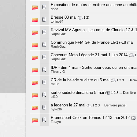
Exposition de motos et voiture ancienne au chât
dede
Bresse 03 mai
(
1
2
)
tonino74
Revival MV Agusta : Les amis de Claudio 17 & 
RaphiGaz
Communiqué FFM GP de France 16-17-18 mai
RaphiGaz
Concours Moto Légende 31 mai 1 juin 2014
(
1
RaphiGaz
IDF - dim 4 mai - Sortie pour ceux qui en ont m
Thierry G
CR de la balade sudiste du 5 mai
(
1
2
3
...
Derni
titi10r
sortie sudiste dimanche 5 mai
(
1
2
3
...
Dernière
titi10r
a ledenon le 27 mai
(
1
2
3
...
Dernière page
)
nyko36
Promosport Croix en Ternois 12-13 mai 2012
(
Tatayo