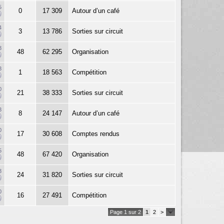
5
0
17 309
Autour d’un café
4
3
13 786
Sorties sur circuit
3
48
62 295
Organisation
3
1
18 563
Compétition
0
21
38 333
Sorties sur circuit
3
8
24 147
Autour d’un café
0
17
30 608
Comptes rendus
5
48
67 420
Organisation
3
24
31 820
Sorties sur circuit
0
16
27 491
Compétition
Page 1 sur 2
1
2
>