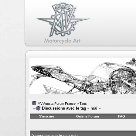
MV Agusta Forum France
>
Tags
Discussions avec le tag «
mai
»
S'inscrire
Galerie Forum
FAQ
Discussions avec le tag «
mai
»