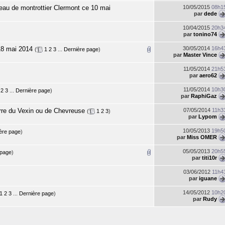
eau de montrottier Clermont ce 10 mai
10/05/2015
08h1
par
dede
10/04/2015
20h3
par
tonino74
18 mai 2014
30/05/2014
16h4
(
1
2
3
...
Dernière page
)
par
Master Vince
11/05/2014
21h5
par
aero62
11/05/2014
10h3
2
3
...
Dernière page
)
par
RaphiGaz
arre du Vexin ou de Chevreuse
07/05/2014
11h3
(
1
2
3
)
par
Lypom
10/05/2013
19h5
ère page
)
par
Miss OMER
05/05/2013
20h5
 page
)
par
titi10r
03/06/2012
11h4
par
iguane
14/05/2012
10h2
1
2
3
...
Dernière page
)
par
Rudy