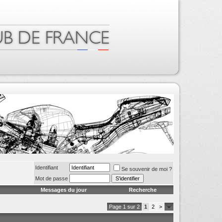
Identifiant
Se souvenir de moi ?
Mot de passe
Messages du jour
Recherche
Page 1 sur 2
1
2
>