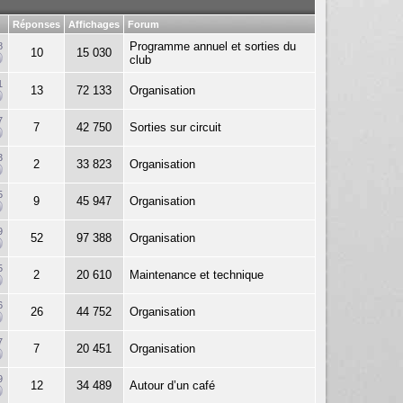
Réponses
Affichages
Forum
Programme annuel et sorties du
8
10
15 030
club
1
13
72 133
Organisation
7
7
42 750
Sorties sur circuit
3
2
33 823
Organisation
5
9
45 947
Organisation
9
52
97 388
Organisation
5
2
20 610
Maintenance et technique
6
26
44 752
Organisation
7
7
20 451
Organisation
9
12
34 489
Autour d’un café