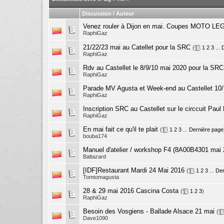
Discussion / Auteur
Venez rouler à Dijon en mai. Coupes MOTO L
RaphiGaz
21/22/23 mai au Catellet pour la SRC
(
1
2
3
...
RaphiGaz
Rdv au Castellet le 8/9/10 mai 2020 pour la SRC
RaphiGaz
Parade MV Agusta et Week-end au Castellet 10/
RaphiGaz
Inscription SRC au Castellet sur le circcuit Paul
RaphiGaz
En mai fait ce qu'il te plait
(
1
2
3
...
Dernière page
bouba174
Manuel d'atelier / workshop F4 (8A00B4301 mai 
Baltazard
[IDF]Restaurant Mardi 24 Mai 2016
(
1
2
3
...
Der
Tomtomagusta
28 & 29 mai 2016 Cascina Costa
(
1
2
3
)
RaphiGaz
Besoin des Vosgiens - Ballade Alsace 21 mai
(
Dave1090