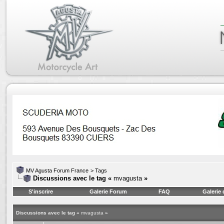
MV Agusta Forum France
>
Tags
Discussions avec le tag «
mvagusta
»
S'inscrire
Galerie Forum
FAQ
Galerie
Discussions avec le tag «
mvagusta
»