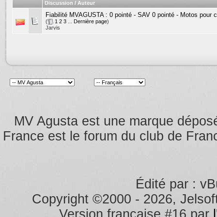
Discussion / Auteur
Fiabilité MVAGUSTA : 0 pointé - SAV 0 pointé - Motos pour 
(
1
2
3
...
Dernière page
)
Jarvis
MV Agusta est une marque dépos
France est le forum du club de Franc
Édité par : vB
Copyright ©2000 - 2026, Jelsoft
Version française #16 par